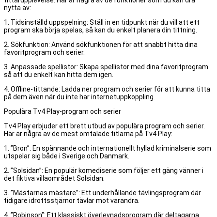
tittarupplevelse. Här är några av de funktioner som du kan dra
nytta av:
1. Tidsinställd uppspelning: Ställ in en tidpunkt när du vill att ett
program ska börja spelas, så kan du enkelt planera din tittning.
2. Sökfunktion: Använd sökfunktionen för att snabbt hitta dina
favoritprogram och serier.
3. Anpassade spellistor: Skapa spellistor med dina favoritprogram
så att du enkelt kan hitta dem igen.
4. Offline-tittande: Ladda ner program och serier för att kunna titta
på dem även när du inte har internetuppkoppling.
Populära Tv4 Play-program och serier
Tv4 Play erbjuder ett brett utbud av populära program och serier.
Här är några av de mest omtalade titlarna på Tv4 Play:
1. ”Bron”: En spännande och internationellt hyllad kriminalserie som
utspelar sig både i Sverige och Danmark.
2. ”Solsidan”: En populär komediserie som följer ett gäng vänner i
det fiktiva villaområdet Solsidan.
3. ”Mästarnas mästare”: Ett underhållande tävlingsprogram där
tidigare idrottsstjärnor tävlar mot varandra.
4. ”Robinson”: Ett klassiskt överlevnadsprogram där deltagarna