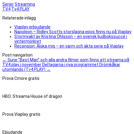
Serier
Streaming
TV4
Tv4 PLAY
Relaterade inlägg
Viaplay erbjudande
Napoleon – Ridley Scotts storslagna epos finns nu på Viaplay
Stormvakt av Kristina Ohlsson – en svensk ljudbokssuccé i
vintermörkret
Recension: Älska mig – en varm och äkta serie på Viaplay
Post navigation
←
Sune ”Best Man” och alla andra filmer som finns att streama på
TV4 play i november
Deltagarna i nya programmet Drömkåkar
utomlands (Tv4 PLAY)
→
Prova Cmore gratis
HBO: Streama House of dragon
Prova Viaplay gratis
Ebjudande