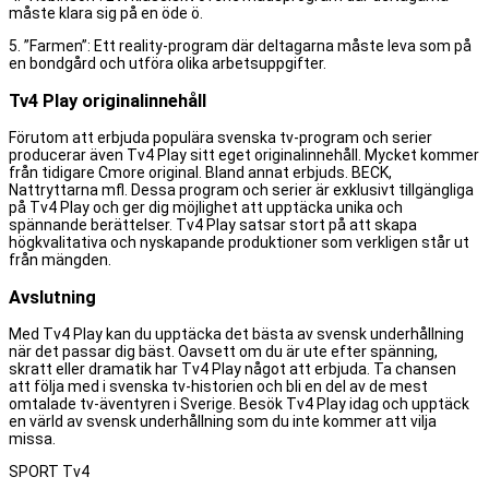
måste klara sig på en öde ö.
5. ”Farmen”: Ett reality-program där deltagarna måste leva som på
en bondgård och utföra olika arbetsuppgifter.
Tv4 Play originalinnehåll
Förutom att erbjuda populära svenska tv-program och serier
producerar även Tv4 Play sitt eget originalinnehåll. Mycket kommer
från tidigare Cmore original. Bland annat erbjuds. BECK,
Nattryttarna mfl. Dessa program och serier är exklusivt tillgängliga
på Tv4 Play och ger dig möjlighet att upptäcka unika och
spännande berättelser. Tv4 Play satsar stort på att skapa
högkvalitativa och nyskapande produktioner som verkligen står ut
från mängden.
Avslutning
Med Tv4 Play kan du upptäcka det bästa av svensk underhållning
när det passar dig bäst. Oavsett om du är ute efter spänning,
skratt eller dramatik har Tv4 Play något att erbjuda. Ta chansen
att följa med i svenska tv-historien och bli en del av de mest
omtalade tv-äventyren i Sverige. Besök Tv4 Play idag och upptäck
en värld av svensk underhållning som du inte kommer att vilja
missa.
SPORT Tv4