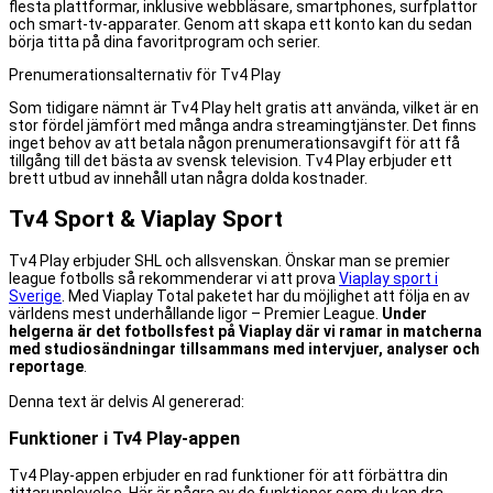
flesta plattformar, inklusive webbläsare, smartphones, surfplattor
och smart-tv-apparater. Genom att skapa ett konto kan du sedan
börja titta på dina favoritprogram och serier.
Prenumerationsalternativ för Tv4 Play
Som tidigare nämnt är Tv4 Play helt gratis att använda, vilket är en
stor fördel jämfört med många andra streamingtjänster. Det finns
inget behov av att betala någon prenumerationsavgift för att få
tillgång till det bästa av svensk television. Tv4 Play erbjuder ett
brett utbud av innehåll utan några dolda kostnader.
Tv4 Sport & Viaplay Sport
Tv4 Play erbjuder SHL och allsvenskan. Önskar man se premier
league fotbolls så rekommenderar vi att prova
Viaplay sport i
Sve
r
ige
. Med Viaplay Total paketet har du möjlighet att följa en av
världens mest underhållande ligor – Premier League.
Under
helgerna är det fotbollsfest på Viaplay där vi ramar in matcherna
med studiosändningar tillsammans med intervjuer, analyser och
reportage
.
Denna text är delvis AI genererad:
Funktioner i Tv4 Play-appen
Tv4 Play-appen erbjuder en rad funktioner för att förbättra din