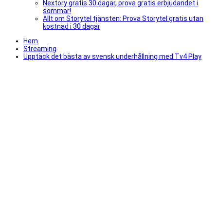
Nextory gratis 30 dagar, prova gratis erbjudandet i
sommar!
Allt om Storytel tjänsten: Prova Storytel gratis utan
kostnad i 30 dagar
Hem
Streaming
Upptäck det bästa av svensk underhållning med Tv4 Play