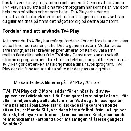
bästa svenska tv-programmen och serierna. Genom att använda
Tv4 Play kan du titta på dina favoritprogram när som helst, var som
helst och på vilken enhet som helst. Tv4 Play erbjuder ett
omfattande bibliotek med innehåll från alla genrer, så oavsett vad
du gillar att titta på finns det något för dig på denna plattform.
Fördelar med att använda Tv4 Play
Att använda Tv4 Play har många fördelar. För det första är det visar
vissa filmer och serier gratis! Detta genom reklam. Medan vissa
streamingtjänster kräver en prenumeration Kan du välja fritt
mellan flera olika paket från TV4 play. Dessutom kan du också
strömma programmen direkt till din telefon, surfplatta eller smart-
tv, vilket gör det enkelt att aldrig missa dina favoritprogram. Tv4
Play ger dig friheten att titta på tv när det passar dig bäst.
Missa inte Beck filmerna på TV4 PLay /Cmore
TV4, TV4 Play och C More laddar för en höst fylld av tv-
upplevelser i världsklass. Här finns garanterat något att se – för
alla i familjen och på alla plattformar. Vad sägs till exempel om
heta kärlekssåpan Love Island, älskade långköraren Bonde
söker fru, rafflande SHL, världens bästa fotboll från La Liga och
Serie A, helt nya Expeditionen, kriminalsuccén Beck, spännande
relationsdramat Fartblinda och att äntligen få återse gänget i
Solsidan?