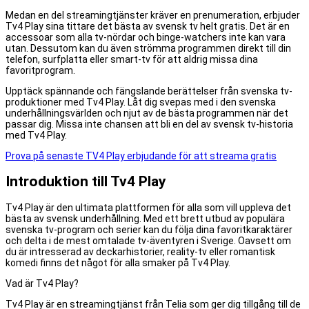
Medan en del streamingtjänster kräver en prenumeration, erbjuder
Tv4 Play sina tittare det bästa av svensk tv helt gratis. Det är en
accessoar som alla tv-nördar och binge-watchers inte kan vara
utan. Dessutom kan du även strömma programmen direkt till din
telefon, surfplatta eller smart-tv för att aldrig missa dina
favoritprogram.
Upptäck spännande och fängslande berättelser från svenska tv-
produktioner med Tv4 Play. Låt dig svepas med i den svenska
underhållningsvärlden och njut av de bästa programmen när det
passar dig. Missa inte chansen att bli en del av svensk tv-historia
med Tv4 Play.
Prova på senaste TV4 Play erbjudande för att streama gratis
Introduktion till Tv4 Play
Tv4 Play är den ultimata plattformen för alla som vill uppleva det
bästa av svensk underhållning. Med ett brett utbud av populära
svenska tv-program och serier kan du följa dina favoritkaraktärer
och delta i de mest omtalade tv-äventyren i Sverige. Oavsett om
du är intresserad av deckarhistorier, reality-tv eller romantisk
komedi finns det något för alla smaker på Tv4 Play.
Vad är Tv4 Play?
Tv4 Play är en streamingtjänst från Telia som ger dig tillgång till de