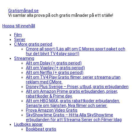
Gratismånad.se
Vi samlar alla prova på och gratis månader på ett ställe!
Hoppa till innehåll
Film
Serier
C More gratis period
Cmore all sport (Läs allt om C Mores sport paket och
hur det blivit TV4 play sport)
Streaming
Allt om Dplay (+ gratis period)
Allt om Viaplay (+ gratis period)
Allt om Netflix (+ gratis period)
Allt om TV4 Play Gratis filmer, serier streama utan
reklam med CMore.
Disney Plus Sverige – Priser, utbud, gratis erbjudanden
Allt om Amazon Prime gratis erbjudanden, priser,
rabattkoder & Prime day.
Allt om HBO MAX, gratis rabattkoder erbjudanden.
Senaste om tjänsten, Nya filmer och serier.
Prova Amazon Video Gratis
SkyShowtime Gratis – Hitta Alla SkyShowtime
erbjudanden för att Streama Serier och Filmer Idag
Ljudboks appar
Bookbeat gratis