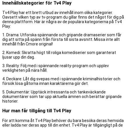
Innehållskategorier för Tv4 Play
Tv4 Play har ett brett utbud av innehåll inom olika kategorier.
Oavsett vilken typ av tv-program du gillar finns det något för dig på
denna plattform. Här är några av de populära kategorierna på Tv4
Play:
1. Drama: Utforska spännande och gripande dramaserier som får
dig att sitta på spänn från första till sista avsnitt. Missa inte allt
innehåll från Cmore original!
2. Komedi: Skratta högt till roliga komediserier som garanterat
ljusar upp din dag.
3. Reality: Följ med i spännande reality-program och upplev
verkligheten på nära håll.
4. Deckare: Låt dig svepas med i spännande kriminalhistorier och
försök lösa gåtorna innan karaktärerna gör det.
5. Dokumentär: Upptäck intressanta och tankeväckande
dokumentärer som tar upp aktuella ämnen och berättar gripande
historier.
Hur man får tillgång till Tv4 Play
För att komma åt Tv4 Play behöver du bara besöka deras hemsida
eller ladda ner deras app till din enhet. Tv4 Play är tillgängligt på de