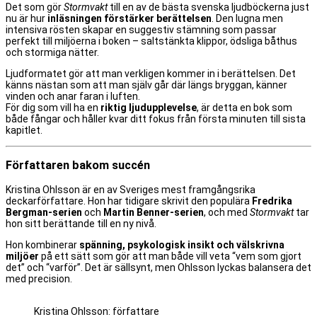
Det som gör
Stormvakt
till en av de bästa svenska ljudböckerna just
nu är hur
inläsningen förstärker berättelsen
. Den lugna men
intensiva rösten skapar en suggestiv stämning som passar
perfekt till miljöerna i boken – saltstänkta klippor, ödsliga båthus
och stormiga nätter.
Ljudformatet gör att man verkligen kommer in i berättelsen. Det
känns nästan som att man själv går där längs bryggan, känner
vinden och anar faran i luften.
För dig som vill ha en
riktig ljudupplevelse
, är detta en bok som
både fångar och håller kvar ditt fokus från första minuten till sista
kapitlet.
Författaren bakom succén
Kristina Ohlsson är en av Sveriges mest framgångsrika
deckarförfattare. Hon har tidigare skrivit den populära
Fredrika
Bergman-serien
och
Martin Benner-serien
, och med
Stormvakt
tar
hon sitt berättande till en ny nivå.
Hon kombinerar
spänning, psykologisk insikt och välskrivna
miljöer
på ett sätt som gör att man både vill veta “vem som gjort
det” och “varför”. Det är sällsynt, men Ohlsson lyckas balansera det
med precision.
Kristina Ohlsson: författare