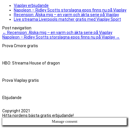
Viaplay erbjudande
Napoleon – Ridley Scotts storslagna epos finns nu på Viaplay
Recension: Älska mig – en varm och äkta serie på Viaplay
Live streama Liverpools matcher gratis med Viaplay Sport
Post navigation
←
Recension: Älska mig – en varm och äkta serie på Viaplay
Napoleon – Ridley Scotts storslagna epos finns nu på Viaplay
→
Prova Cmore gratis
HBO: Streama House of dragon
Prova Viaplay gratis
Ebjudande
Copyright 2021
Hitta nordens bästa gratis erbjudande!
Manage consent