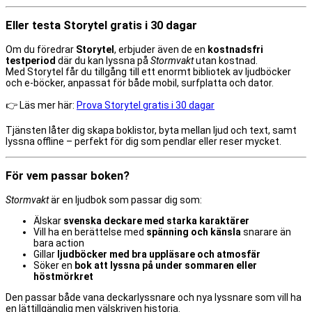
Eller testa Storytel gratis i 30 dagar
Om du föredrar
Storytel
, erbjuder även de en
kostnadsfri
testperiod
där du kan lyssna på
Stormvakt
utan kostnad.
Med Storytel får du tillgång till ett enormt bibliotek av ljudböcker
och e-böcker, anpassat för både mobil, surfplatta och dator.
👉 Läs mer här:
Prova Storytel gratis i 30 dagar
Tjänsten låter dig skapa boklistor, byta mellan ljud och text, samt
lyssna offline – perfekt för dig som pendlar eller reser mycket.
För vem passar boken?
Stormvakt
är en ljudbok som passar dig som:
Älskar
svenska deckare med starka karaktärer
Vill ha en berättelse med
spänning och känsla
snarare än
bara action
Gillar
ljudböcker med bra uppläsare och atmosfär
Söker en
bok att lyssna på under sommaren eller
höstmörkret
Den passar både vana deckarlyssnare och nya lyssnare som vill ha
en lättillgänglig men välskriven historia.