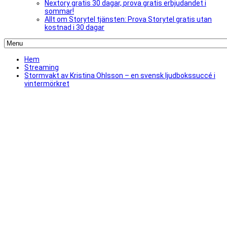
Nextory gratis 30 dagar, prova gratis erbjudandet i
sommar!
Allt om Storytel tjänsten: Prova Storytel gratis utan
kostnad i 30 dagar
Hem
Streaming
Stormvakt av Kristina Ohlsson – en svensk ljudbokssuccé i
vintermörkret