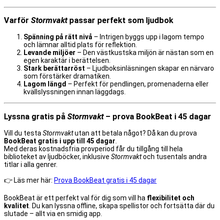
Varför
Stormvakt
passar perfekt som ljudbok
Spänning på rätt nivå
– Intrigen byggs upp i lagom tempo
och lämnar alltid plats för reflektion.
Levande miljöer
– Den västkustska miljön är nästan som en
egen karaktär i berättelsen.
Stark berättarröst
– Ljudboksinläsningen skapar en närvaro
som förstärker dramatiken.
Lagom längd
– Perfekt för pendlingen, promenaderna eller
kvällslyssningen innan läggdags.
Lyssna gratis på
Stormvakt
– prova BookBeat i 45 dagar
Vill du testa
Stormvakt
utan att betala något? Då kan du prova
BookBeat gratis i upp till 45 dagar
.
Med deras kostnadsfria provperiod får du tillgång till hela
biblioteket av ljudböcker, inklusive
Stormvakt
och tusentals andra
titlar i alla genrer.
👉 Läs mer här:
Prova BookBeat gratis i 45 dagar
BookBeat är ett perfekt val för dig som vill ha
flexibilitet och
kvalitet
. Du kan lyssna offline, skapa spellistor och fortsätta där du
slutade – allt via en smidig app.