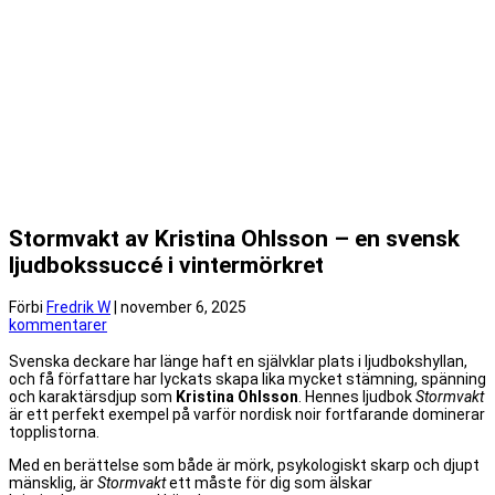
Stormvakt av Kristina Ohlsson – en svensk
ljudbokssuccé i vintermörkret
Förbi
Fredrik W
|
november 6, 2025
kommentarer
Svenska deckare har länge haft en självklar plats i ljudbokshyllan,
och få författare har lyckats skapa lika mycket stämning, spänning
och karaktärsdjup som
Kristina Ohlsson
. Hennes ljudbok
Stormvakt
är ett perfekt exempel på varför nordisk noir fortfarande dominerar
topplistorna.
Med en berättelse som både är mörk, psykologiskt skarp och djupt
mänsklig, är
Stormvakt
ett måste för dig som älskar