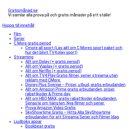
Gratismånad.se
Vi samlar alla prova på och gratis månader på ett ställe!
Hoppa till innehåll
Film
Serier
C More gratis period
Cmore all sport (Läs allt om C Mores sport paket och
hur det blivit TV4 play sport)
Streaming
Allt om Dplay (+ gratis period)
Allt om Viaplay (+ gratis period)
Allt om Netflix (+ gratis period)
Allt om TV4 Play Gratis filmer, serier streama utan
reklam med CMore.
Disney Plus Sverige – Priser, utbud, gratis erbjudanden
Allt om Amazon Prime gratis erbjudanden, priser,
rabattkoder & Prime day.
Allt om HBO MAX, gratis rabattkoder erbjudanden.
Senaste om tjänsten, Nya filmer och serier.
Prova Amazon Video Gratis
SkyShowtime Gratis – Hitta Alla SkyShowtime
erbjudanden för att Streama Serier och Filmer Idag
Ljudboks appar
Bookbeat gratis