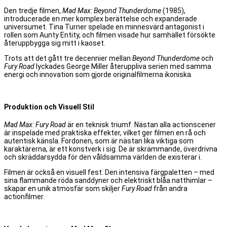
Den tredje filmen,
Mad Max: Beyond Thunderdome
(1985),
introducerade en mer komplex berättelse och expanderade
universumet. Tina Turner spelade en minnesvärd antagonist i
rollen som Aunty Entity, och filmen visade hur samhället försökte
återuppbygga sig mitt i kaoset.
Trots att det gått tre decennier mellan
Beyond Thunderdome
och
Fury Road
lyckades George Miller återuppliva serien med samma
energi och innovation som gjorde originalfilmerna ikoniska.
Produktion och Visuell Stil
Mad Max: Fury Road
är en teknisk triumf. Nästan alla actionscener
är inspelade med praktiska effekter, vilket ger filmen en rå och
autentisk känsla. Fordonen, som är nästan lika viktiga som
karaktärerna, är ett konstverk i sig. De är skrämmande, överdrivna
och skräddarsydda för den våldsamma världen de existerar i.
Filmen är också en visuell fest. Den intensiva färgpaletten – med
sina flammande röda sanddyner och elektriskt blåa natthimlar –
skapar en unik atmosfär som skiljer
Fury Road
från andra
actionfilmer.