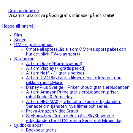
Gratismånad.se
Vi samlar alla prova på och gratis månader på ett ställe!
Hoppa till innehåll
Film
Serier
C More gratis period
Cmore all sport (Läs allt om C Mores sport paket och
hur det blivit TV4 play sport)
Streaming
Allt om Dplay (+ gratis period)
Allt om Viaplay (+ gratis period)
Allt om Netflix (+ gratis period)
Allt om TV4 Play Gratis filmer, serier streama utan
reklam med CMore.
Disney Plus Sverige – Priser, utbud, gratis erbjudanden
Allt om Amazon Prime gratis erbjudanden, priser,
rabattkoder & Prime day.
Allt om HBO MAX, gratis rabattkoder erbjudanden.
Senaste om tjänsten, Nya filmer och serier.
Prova Amazon Video Gratis
SkyShowtime Gratis – Hitta Alla SkyShowtime
erbjudanden för att Streama Serier och Filmer Idag
Ljudboks appar
Bookbeat gratis