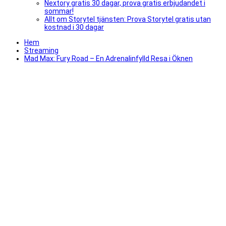
Nextory gratis 30 dagar, prova gratis erbjudandet i
sommar!
Allt om Storytel tjänsten: Prova Storytel gratis utan
kostnad i 30 dagar
Hem
Streaming
Mad Max: Fury Road – En Adrenalinfylld Resa i Öknen