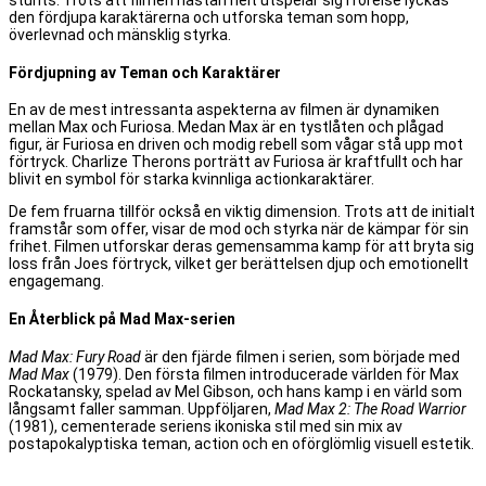
stunts. Trots att filmen nästan helt utspelar sig i rörelse lyckas
den fördjupa karaktärerna och utforska teman som hopp,
överlevnad och mänsklig styrka.
Fördjupning av Teman och Karaktärer
En av de mest intressanta aspekterna av filmen är dynamiken
mellan Max och Furiosa. Medan Max är en tystlåten och plågad
figur, är Furiosa en driven och modig rebell som vågar stå upp mot
förtryck. Charlize Therons porträtt av Furiosa är kraftfullt och har
blivit en symbol för starka kvinnliga actionkaraktärer.
De fem fruarna tillför också en viktig dimension. Trots att de initialt
framstår som offer, visar de mod och styrka när de kämpar för sin
frihet. Filmen utforskar deras gemensamma kamp för att bryta sig
loss från Joes förtryck, vilket ger berättelsen djup och emotionellt
engagemang.
En Återblick på Mad Max-serien
Mad Max: Fury Road
är den fjärde filmen i serien, som började med
Mad Max
(1979). Den första filmen introducerade världen för Max
Rockatansky, spelad av Mel Gibson, och hans kamp i en värld som
långsamt faller samman. Uppföljaren,
Mad Max 2: The Road Warrior
(1981), cementerade seriens ikoniska stil med sin mix av
postapokalyptiska teman, action och en oförglömlig visuell estetik.