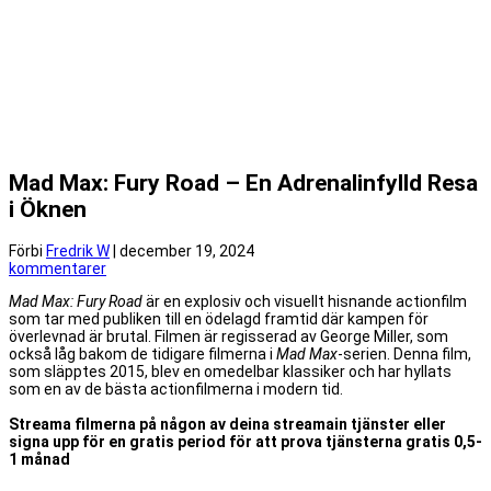
Mad Max: Fury Road – En Adrenalinfylld Resa
i Öknen
Förbi
Fredrik W
|
december 19, 2024
kommentarer
Mad Max: Fury Road
är en explosiv och visuellt hisnande actionfilm
som tar med publiken till en ödelagd framtid där kampen för
överlevnad är brutal. Filmen är regisserad av George Miller, som
också låg bakom de tidigare filmerna i
Mad Max
-serien. Denna film,
som släpptes 2015, blev en omedelbar klassiker och har hyllats
som en av de bästa actionfilmerna i modern tid.
Streama filmerna på någon av deina streamain tjänster eller
signa upp för en gratis period för att prova tjänsterna gratis 0,5-
1 månad