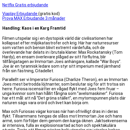
Netflix Gratis erbjudande
Viaplay Erbjudande
(gratis kod)
Prova MAX Erbjudande 3 månader
Handling: Kaos i en Karg Framtid
Filmen utspelar sig i en dystopisk värld där civilisationen har
kollapsat efter miljökatastrofer och krig. Här har naturresurser
som vatten och bensin blivit extremt värdefulla, och de
överlevande har delats in i brutala klaner. Max Rockatansky (Tom
Hardy), en ensam överlevare plågad av sitt förflutna, blir
tillfångatagen av Immortan Joes anhängare, kallade ”War Boys”.
Joe är en tyrannisk ledare som styr sitt imperium med järnhand
från sin fästning, Citadellet.
Parallellt ser vi Imperator Furiosa (Charlize Theron), en av Immortan
Joes mest betrodda löjtnanter, som beslutar sig för att trotsa sin
herre. Furiosa iscensätter en vågad flykt med Joes fem fruar –
unga kvinnor som han hållit fångna som ”avelsmaskiner”. Furiosa
har ett mål: att nå ”Det gröna stället”, en mytomspunnen plats där
naturen sägs vara orörd och livet kan börja om.
Max och Furiosas vägar korsas när han ofrivilligt dras in i deras
flykt. Tillsammans tvingas de slåss mot Immortan Joe och hans
armé, som förföljer dem genom den karga öknen. Jaktsekvenserna
är intensiva, fulla av explosionsartad action och spektakulära