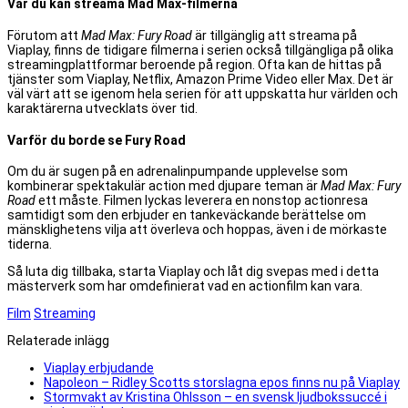
Var du kan streama Mad Max-filmerna
Förutom att
Mad Max: Fury Road
är tillgänglig att streama på
Viaplay, finns de tidigare filmerna i serien också tillgängliga på olika
streamingplattformar beroende på region. Ofta kan de hittas på
tjänster som Viaplay, Netflix, Amazon Prime Video eller Max. Det är
väl värt att se igenom hela serien för att uppskatta hur världen och
karaktärerna utvecklats över tid.
Varför du borde se Fury Road
Om du är sugen på en adrenalinpumpande upplevelse som
kombinerar spektakulär action med djupare teman är
Mad Max: Fury
Road
ett måste. Filmen lyckas leverera en nonstop actionresa
samtidigt som den erbjuder en tankeväckande berättelse om
mänsklighetens vilja att överleva och hoppas, även i de mörkaste
tiderna.
Så luta dig tillbaka, starta Viaplay och låt dig svepas med i detta
mästerverk som har omdefinierat vad en actionfilm kan vara.
Film
Streaming
Relaterade inlägg
Viaplay erbjudande
Napoleon – Ridley Scotts storslagna epos finns nu på Viaplay
Stormvakt av Kristina Ohlsson – en svensk ljudbokssuccé i