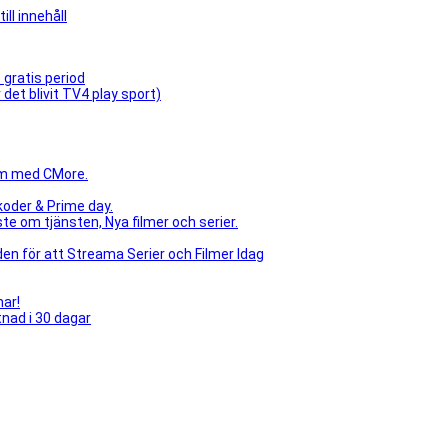
ill innehåll
 gratis period
det blivit TV4 play sport)
lam med CMore.
koder & Prime day.
e om tjänsten, Nya filmer och serier.
n för att Streama Serier och Filmer Idag
mar!
tnad i 30 dagar