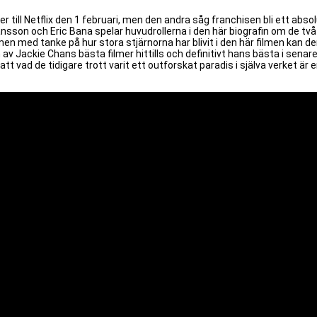
ill Netflix den 1 februari, men den andra såg franchisen bli ett abso
sson och Eric Bana spelar huvudrollerna i den här biografin om de två 
n med tanke på hur stora stjärnorna har blivit i den här filmen kan den 
en av Jackie Chans bästa filmer hittills och definitivt hans bästa i sena
tt vad de tidigare trott varit ett outforskat paradis i själva verket är