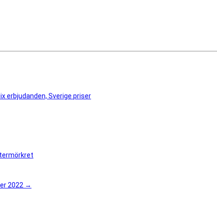
lix erbjudanden, Sverige priser
ntermörkret
der 2022
→