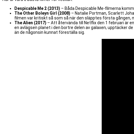
Despicable Me 2 (2013)
– Båda Despicable Me-filmerna kommer t
The Other Boleyn Girl (2008)
– Natalie Portman, Scarlett Johan
filmen var kritiskt så som så när den släpptes första gången, me
The Alien (2017)
– Att återvända till Netflix den 1 februari är 
en avlägsen planet i den bortre delen av galaxen, upptäcker de a
än de någonsin kunnat föreställa sig.