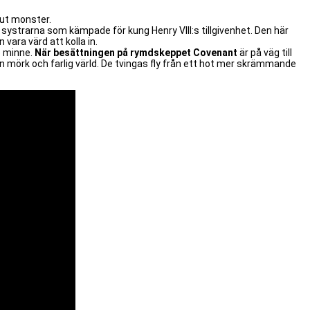
lut monster.
systrarna som kämpade för kung Henry VIII:s tillgivenhet. Den här
vara värd att kolla in.
re minne.
När besättningen på rymdskeppet Covenant
är på väg till
 en mörk och farlig värld. De tvingas fly från ett hot mer skrämmande