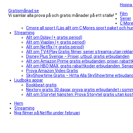
Hoppa t
Gratismånad.se
Film
Vi samlar alla prova på och gratis månader på ett ställe!
Serier
C More
Cmore all sport (Läs allt om C Mores sport paket och hur 
Streaming
Allt om Dplay (+ gratis period)
Allt om Viaplay (+ gratis period)
Allt om Netflix (+ gratis period)
Allt om TV4 Play Gratis filmer, serier streama utan rek
Disney Plus Sverige – Priser, utbud, gratis erbjudanden
Allt om Amazon Prime gratis erbjudanden, priser, rabatt
Allt om HBO MAX, gratis rabattkoder erbjudanden. Senast
Prova Amazon Video Gratis
SkyShowtime Gratis – Hitta Alla SkyShowtime erbjudande
Ljudboks appar
Bookbeat gratis
Nextory gratis 30 dagar, prova gratis erbjudandet i som
Allt om Storytel tjänsten: Prova Storytel gratis utan kos
Hem
Streaming
Nya filmer på Netflix under februari