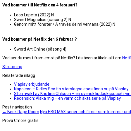
Vad kommer till Netflix den 4 februari?
Loop Lapeta (2022) N
Sweet Magnolias (säsong 2) N
Genom mitt fönster / A través de mi ventana (2022) N
Vad kommer på Netflix den 6 februari?
Sword Art Online (säsong 4)
Vad ser du mest fram emot på Netflix? Läs även artikeln allt om
Netf
Streaming
Relaterade inlägg
Viaplay erbjudande
Napoleon – Ridley Scotts storslagna epos finns nu på Viaplay
Stormvakt av Kristina Ohlsson – en svensk ljudbokssuccé i vi
Recension: Älska mig – en varm och äkta serie på Viaplay
Post navigation
←
Beck Rage Room
Nya HBO MAX serier och filmer som kommer un
Prova Cmore gratis