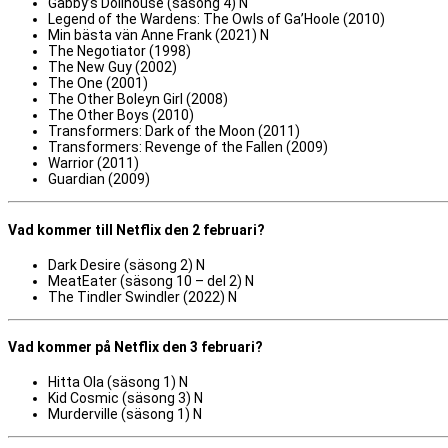
Gabby’s Dollhouse (säsong 4) N
Legend of the Wardens: The Owls of Ga’Hoole (2010)
Min bästa vän Anne Frank (2021) N
The Negotiator (1998)
The New Guy (2002)
The One (2001)
The Other Boleyn Girl (2008)
The Other Boys (2010)
Transformers: Dark of the Moon (2011)
Transformers: Revenge of the Fallen (2009)
Warrior (2011)
Guardian (2009)
Vad kommer till Netflix den 2 februari?
Dark Desire (säsong 2) N
MeatEater (säsong 10 – del 2) N
The Tindler Swindler (2022) N
Vad kommer på Netflix den 3 februari?
Hitta Ola (säsong 1) N
Kid Cosmic (säsong 3) N
Murderville (säsong 1) N