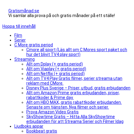
Gratismånad.se
Vi samlar alla prova på och gratis månader på ett ställe!
Hoppa till innehåll
Film
Serier
C More gratis period
Cmore all sport (Läs allt om C Mores sport paket och
hur det blivit TV4 play sport)
Streaming
Allt om Dplay (+ gratis period)
Allt om Viaplay (+ gratis period)
Allt om Netflix (+ gratis period)
Allt om TV4 Play Gratis filmer, serier streama utan
reklam med CMore.
Disney Plus Sverige – Priser, utbud, gratis erbjudanden
Allt om Amazon Prime gratis erbjudanden, priser,
rabattkoder & Prime day.
Allt om HBO MAX, gratis rabattkoder erbjudanden.
Senaste om tjänsten, Nya filmer och serier.
Prova Amazon Video Gratis
SkyShowtime Gratis – Hitta Alla SkyShowtime
erbjudanden för att Streama Serier och Filmer Idag
Ljudboks appar
Bookbeat gratis