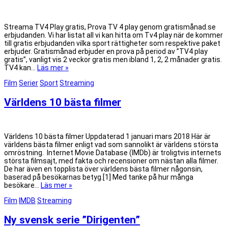
Streama TV4 Play gratis, Prova TV 4 play genom gratismånad.se
erbjudanden. Vi har listat all vi kan hitta om Tv4 play när de kommer
till gratis erbjudanden vilka sport rättigheter som respektive paket
erbjuder. Gratismånad erbjuder en prova på period av ”TV4 play
gratis”, vanligt vis 2 veckor gratis men ibland 1, 2, 2 månader gratis.
TV4 kan…
Läs mer »
Film
Serier
Sport
Streaming
Världens 10 bästa filmer
Världens 10 bästa filmer Uppdaterad 1 januari mars 2018 Här är
världens bästa filmer enligt vad som sannolikt är världens största
omröstning. Internet Movie Database (IMDb) är troligtvis internets
största filmsajt, med fakta och recensioner om nästan alla filmer.
De har även en topplista över världens bästa filmer någonsin,
baserad på besökarnas betyg.[1] Med tanke på hur många
besökare…
Läs mer »
Film
IMDB
Streaming
Ny svensk serie ”Dirigenten”