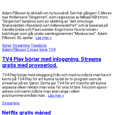
Adam Pålsson är aktuell i en ny huvudroll. Den här gången i C Mores
nya thrillerserie ”Dirigenten”, som regisseras av Mikael Håfström.
”Dirigenten” beskrivs som en skildring av ”den smutsiga
finansvärlden i Ryssland runt millennieskiftet” och är baserad på
Camilla Grebe och Paul Leander-Engströms första roman i
boktrilogin som går under samlingsnamnet ”Moskva noir”. Adam
Pålsson, 30, spelar…
Läs mer »
Serier
Streaming
Topplista
Adam Pålsson
C more
Serie
TV4
TV4 Play börjar med inloggning, Streama
gratis med provperiod.
TV4 Play börjar med inloggning Från och med nu måste man ha ett
konto på TV4 Play för att kunna ta del av tv-program som de
streamar på sin tjänst. Detta gör TV4 för att framför allt kunna
anpassa vilken reklam man visar för sina tittare. Förutom epost-
adress och namn måste man även ange i vilket
postnummerområde man…
Läs mer »
Streaming
Netflix gratis månad