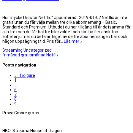
Hur mycket kostar Netflix? Uppdaterad: 2019-01-02 Netflix är inte
gratis utan du får välja mellan tre olika abonnemang – Basic,
Standard och Premium. Utbudet du har tillgång till är detsamma för
alla tre men du får bättre bildkvalitet och kan ha fler anslutna
enheter ju mer du betalar. Inget av de tre abonnemangen har dock
någon uppsägningstid. Pris för…
Läs mer »
Streaming
Uncategorized
frimånad
gratismånad
Netflix
Posts navigation
← Tidigare
1
…
6
7
8
9
Prova Cmore gratis
HBO: Streama House of dragon